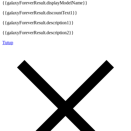
{{galaxyForeverResult.displayModelName}}
{{galaxyForeverResult.discountText1}}
{{galaxyForeverResult.description1}}
{{galaxyForeverResult.description2}}
Tutup