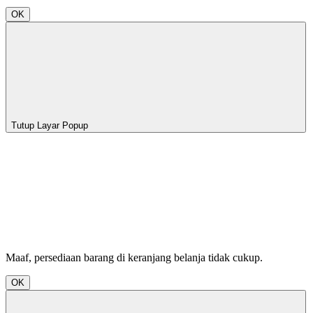
OK
Tutup Layar Popup
Maaf, persediaan barang di keranjang belanja tidak cukup.
OK