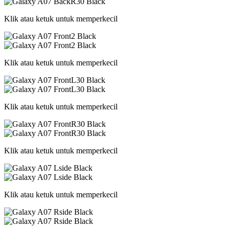
Klik atau ketuk untuk memperkecil
Klik atau ketuk untuk memperkecil
Klik atau ketuk untuk memperkecil
Klik atau ketuk untuk memperkecil
Klik atau ketuk untuk memperkecil