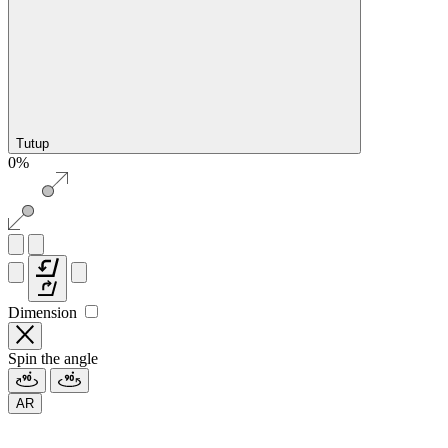
Tutup
0%
Dimension
Spin the angle
AR