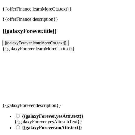
{{offerFinance.learnMoreCta.text}}
{{offerFinance.description}}
{{galaxyForever.title}}
{{galaxyForever.learnMoreCta.text}}
{{galaxyForever.learnMoreCta.text}}
{{galaxyForever.description}}
{{galaxyForever.yesAttr.text}}
{{galaxyForever.yesAttr.subText}}
{{galaxyForever.noAttr.text}}