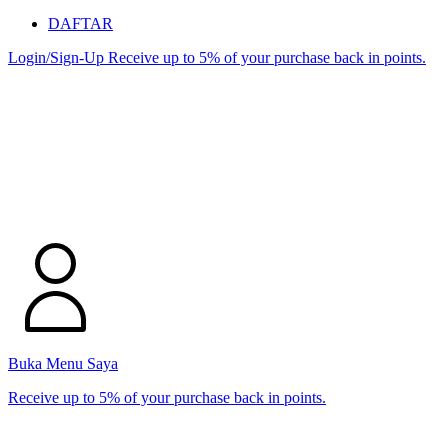
DAFTAR
Login/Sign-Up
Receive up to 5% of your purchase back in points.
Buka Menu Saya
Receive up to 5% of your purchase back in points.