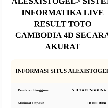
ALESXISTOGEL> SIST
INFORMATIKA LIVE
RESULT TOTO
CAMBODIA 4D SECAR
AKURAT
INFORMASI SITUS ALEXISTOGE
Penilaian Pengguna
5 JUTA PENGGUNA
Minimal Deposit
10.000 Ribu