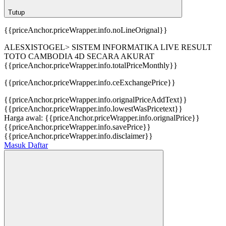
Tutup
{{priceAnchor.priceWrapper.info.noLineOrignal}}
ALESXISTOGEL> SISTEM INFORMATIKA LIVE RESULT
TOTO CAMBODIA 4D SECARA AKURAT
{{priceAnchor.priceWrapper.info.totalPriceMonthly}}
{{priceAnchor.priceWrapper.info.ceExchangePrice}}
{{priceAnchor.priceWrapper.info.orignalPriceAddText}}
{{priceAnchor.priceWrapper.info.lowestWasPricetext}}
Harga awal:
{{priceAnchor.priceWrapper.info.orignalPrice}}
{{priceAnchor.priceWrapper.info.savePrice}}
{{priceAnchor.priceWrapper.info.disclaimer}}
Masuk
Daftar