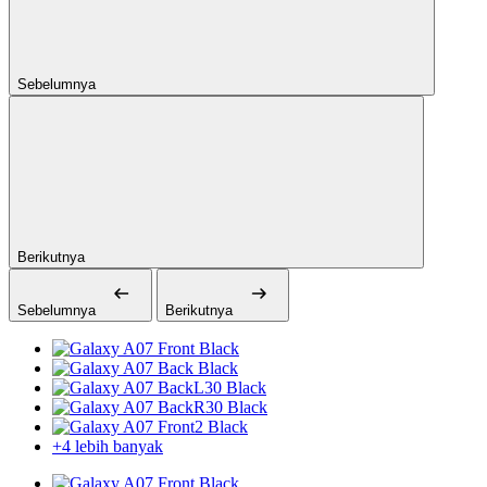
Sebelumnya
Berikutnya
Sebelumnya
Berikutnya
+4 lebih banyak