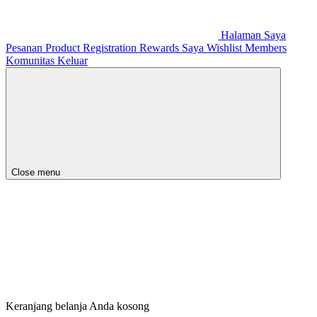
Halaman Saya
Pesanan
Product Registration
Rewards Saya
Wishlist
Members
Komunitas
Keluar
Close menu
Keranjang belanja Anda kosong